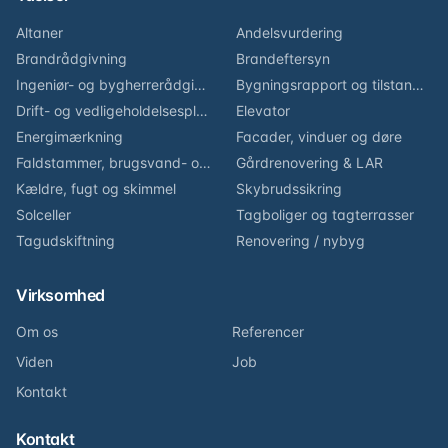
Altaner
Andelsvurdering
Brandrådgivning
Brandeftersyn
Ingeniør- og bygherrerådgivning
Bygningsrapport og tilstandsvurdering
Drift- og vedligeholdelsesplan
Elevator
Energimærkning
Facader, vinduer og døre
Faldstammer, brugsvand- og varmeinstallationer
Gårdrenovering & LAR
Kældre, fugt og skimmel
Skybrudssikring
Solceller
Tagboliger og tagterrasser
Tagudskiftning
Renovering / nybyg
Virksomhed
Om os
Referencer
Viden
Job
Kontakt
Kontakt