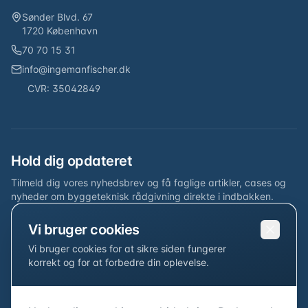
Sønder Blvd. 67
1720 København
70 70 15 31
info@ingemanfischer.dk
CVR: 35042849
Hold dig opdateret
Tilmeld dig vores nyhedsbrev og få faglige artikler, cases og
nyheder om byggeteknisk rådgivning direkte i indbakken.
Vi bruger cookies
Nyhedsbrev
Vi bruger cookies for at sikre siden fungerer
Tilmeld dig og få faglige nyheder og indsigter fra Ingeman
korrekt og for at forbedre din oplevelse.
Fischer.